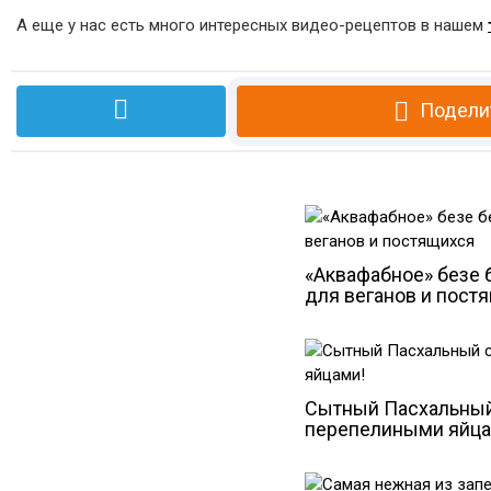
А еще у нас есть много интересных видео-рецептов в нашем
Подели
«Аквафабное» безе б
для веганов и пост
Сытный Пасхальный
перепелиными яйца