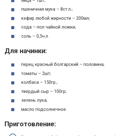
яйца – 1шт;
пшеничная мука – 8ст.л.;
кефир любой жирности – 200мл;
сода – пол чайной ложки;
соль – 0,5ч.л.
Для начинки:
перец красный болгарский – половина;
томаты – 2шт;
колбаса – 150гр.;
твердый сыр – 100гр;
зелень лука;
масло подсолнечное.
Приготовление: