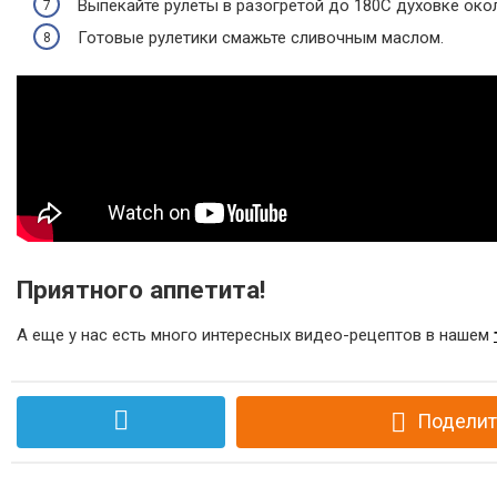
Выпекайте рулеты в разогретой до 180С духовке окол
Готовые рулетики смажьте сливочным маслом.
Приятного аппетита!
А еще у нас есть много интересных видео-рецептов в нашем
Поделит