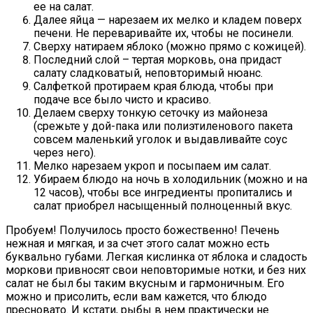
ее на салат.
Далее яйца — нарезаем их мелко и кладем поверх
печени. Не переваривайте их, чтобы не посинели.
Сверху натираем яблоко (можно прямо с кожицей).
Последний слой – тертая морковь, она придаст
салату сладковатый, неповторимый нюанс.
Салфеткой протираем края блюда, чтобы при
подаче все было чисто и красиво.
Делаем сверху тонкую сеточку из майонеза
(срежьте у дой-пака или полиэтиленового пакета
совсем маленький уголок и выдавливайте соус
через него).
Мелко нарезаем укроп и посыпаем им салат.
Убираем блюдо на ночь в холодильник (можно и на
12 часов), чтобы все ингредиенты пропитались и
салат приобрел насыщенный полноценный вкус.
Пробуем! Получилось просто божественно! Печень
нежная и мягкая, и за счет этого салат можно есть
буквально губами. Легкая кислинка от яблока и сладость
моркови привносят свои неповторимые нотки, и без них
салат не был бы таким вкусным и гармоничным. Его
можно и присолить, если вам кажется, что блюдо
пресновато. И кстати, рыбы в нем практически не