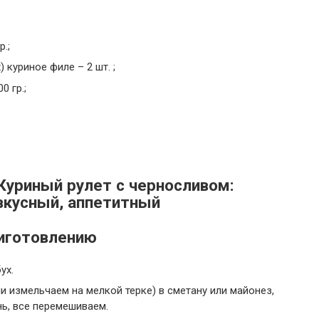
.;
куриное филе – 2 шт. ;
0 гр.;
риготовлению
ух.
и измельчаем на мелкой терке) в сметану или майонез,
ь, все перемешиваем.