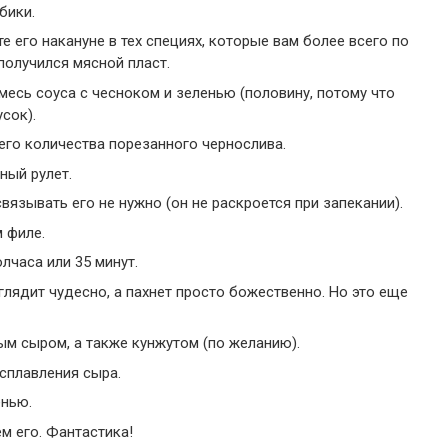
бики.
е его накануне в тех специях, которые вам более всего по
получился мясной пласт.
есь соуса с чесноком и зеленью (половину, потому что
сок).
его количества порезанного чернослива.
ный рулет.
вязывать его не нужно (он не раскроется при запекании).
 филе.
лчаса или 35 минут.
лядит чудесно, а пахнет просто божественно. Но это еще
ым сыром, а также кунжутом (по желанию).
сплавления сыра.
енью.
м его. Фантастика!